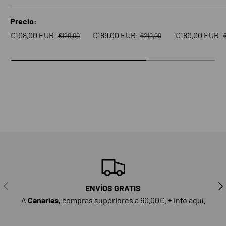
Precio
Precio normal
Precio normal
P
Precio de venta
Precio de venta
Precio de vent
€108,00 EUR
€189,00 EUR
€180,00 EUR
€120,00
€210,00
ANTERIOR
SIG
ENVÍOS GRATIS
A
Canarias,
compras superiores a 60,00€.
+ info aquí.