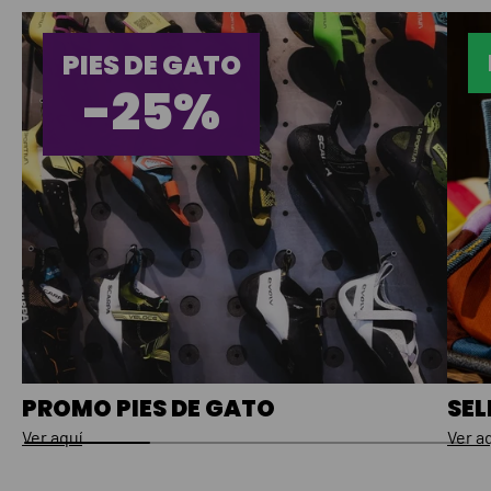
PIES DE GATO
-25%
PROMO PIES DE GATO
SEL
Ver aquí
Ver a