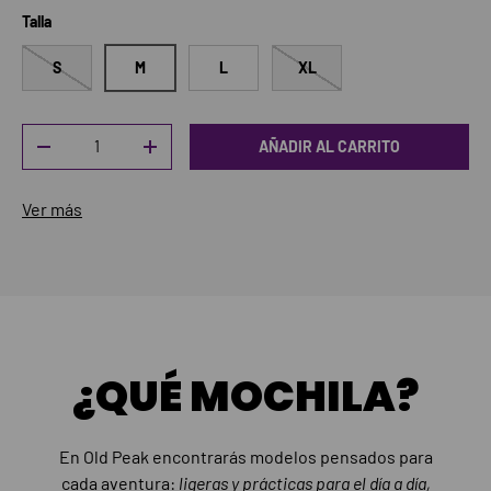
Talla
S
M
L
XL
Cant.
AÑADIR AL CARRITO
DISMINUIR CANTIDAD
AUMENTAR LA CANTIDAD
Ver más
¿QUÉ MOCHILA?
En Old Peak encontrarás modelos pensados para
cada aventura:
ligeras y prácticas para el día a día,