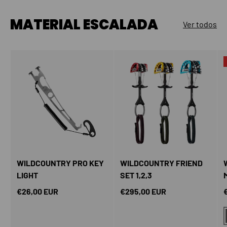
MATERIAL ESCALADA
Ver todos
WILDCOUNTRY PRO KEY
WILDCOUNTRY FRIEND
LIGHT
SET 1,2,3
Precio normal
Precio normal
P
€26,00 EUR
€295,00 EUR