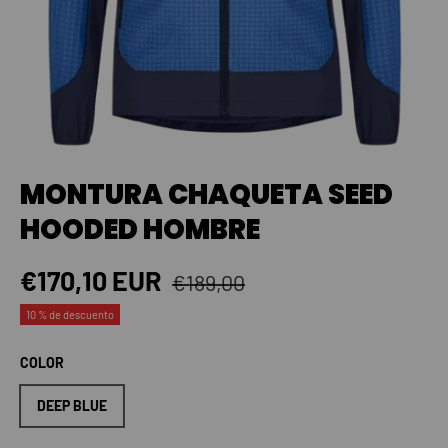
MONTURA CHAQUETA SEED
HOODED HOMBRE
Precio normal
Precio de venta
€170,10 EUR
€189,00
10 % de descuento
COLOR
DEEP BLUE