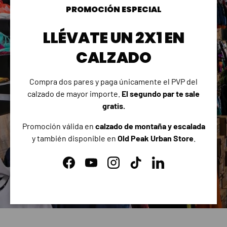
PROMOCIÓN ESPECIAL
Habra regalo para todos los
asistentes, sorteos y descuentos
LLÉVATE UN 2X1 EN
exclusivos.
CALZADO
¡Nos vemos el próximo 29 de julio!
Compra dos pares y paga únicamente el PVP del
calzado de mayor importe.
El segundo par te sale
0
0
0
0
gratis.
Días
Horas
Minutos
Segundos
Promoción válida en
calzado de montaña y escalada
y también disponible en
Old Peak Urban Store
.
INSCRÍBETE AQUÍ
Facebook
YouTube
Instagram
TikTok
LinkedIn