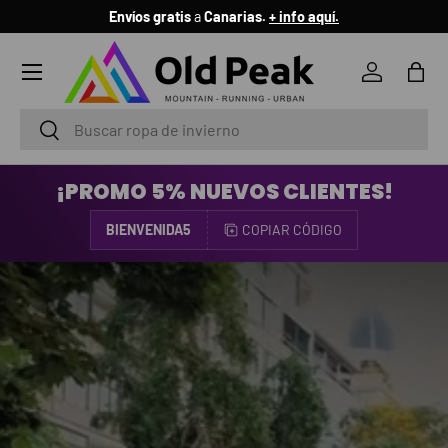
Envíos gratis
a
Canarias.
+ info aquí.
IR AL CONTENIDO
Menú
Iniciar ses
Bols
Buscar
Buscar
¡PROMO 5% NUEVOS CLIENTES!
BIENVENIDA5
COPIAR CÓDIGO