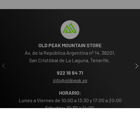
OLD PEAK MOUNTAIN STORE
Av. de la República Argentina nº 14. 38201.
San Cristóbal de La Laguna. Tenerife.
ANTERIOR
SIG
922 16 64 71
info@oldpeak.es
HORARIO:
Lunes a Viernes de 10:00 a 13:30 y 17:00 a 20:00
Sábados: 10:30 a 14:00.
¡SUSCRÍBETE A LA NEWSLETTER!