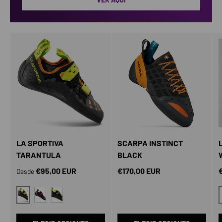
LA SPORTIVA
SCARPA INSTINCT
TARANTULA
BLACK
Precio normal
Precio normal
P
€95,00 EUR
€170,00 EUR
Desde
LIME PUNCH
BLACK POPPY
OLIVE NEON