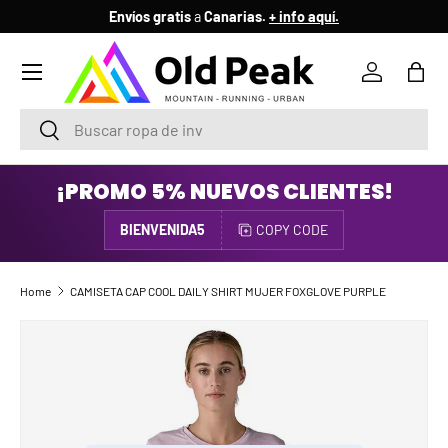
Envíos gratis
a
Canarias.
+ info aquí.
SKIP TO CONTENT
Menu
Log in
Bag
Search
Search
¡PROMO 5% NUEVOS CLIENTES!
BIENVENIDA5
COPY CODE
Home
CAMISETA CAP COOL DAILY SHIRT MUJER FOXGLOVE PURPLE
SKIP TO PRODUCT INFORMATION