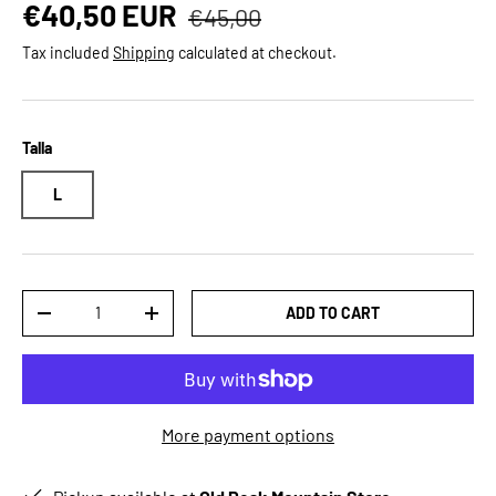
Regular price
Sale price
€40,50 EUR
€45,00
Tax included
Shipping
calculated at checkout.
Talla
L
Qty
ADD TO CART
DECREASE QUANTITY
INCREASE QUANTITY
More payment options