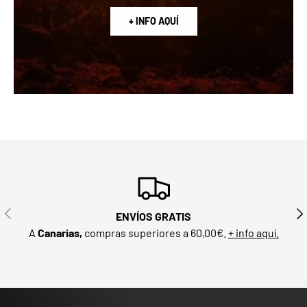
+ INFO AQUÍ
PREVIOUS
NE
ENVÍOS GRATIS
A
Canarias,
compras superiores a 60,00€.
+ info aquí.