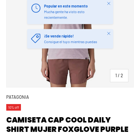
Close
Popular en este momento
Mucha gente ha visto esto
recientemente.
Close
¡Se vende rápido!
Consigue el tuyo mientras puedas
of
1
/
2
PATAGONIA
10% off
CAMISETA CAP COOL DAILY
SHIRT MUJER FOXGLOVE PURPLE