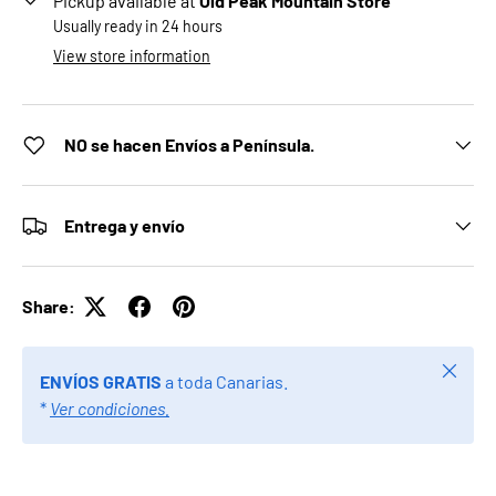
Pickup available at
Old Peak Mountain Store
Usually ready in 24 hours
View store information
NO se hacen Envíos a Península.
Entrega y envío
Share:
Close
ENVÍOS GRATIS
a toda Canarias.
*
Ver condiciones.