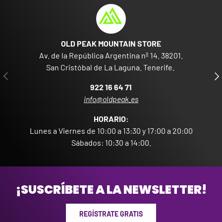
OLD PEAK MOUNTAIN STORE
Av. de la República Argentina nº 14. 38201.
San Cristóbal de La Laguna. Tenerife.
PREVIOUS
NE
922 16 64 71
info@oldpeak.es
HORARIO:
Lunes a Viernes de 10:00 a 13:30 y 17:00 a 20:00
Sábados: 10:30 a 14:00.
¡SUSCRÍBETE A LA NEWSLETTER!
REGÍSTRATE GRATIS